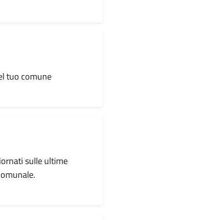
 del tuo comune
iornati sulle ultime
 comunale.