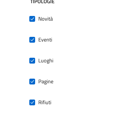
filtri da applicare
TIPOLOGIE
Novità
Eventi
Luoghi
Pagine
Rifiuti