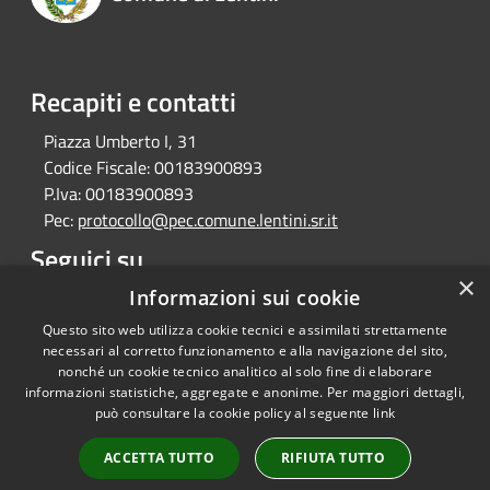
Recapiti e contatti
Piazza Umberto I, 31
Codice Fiscale:
00183900893
P.Iva:
00183900893
Pec:
protocollo@pec.comune.lentini.sr.it
Seguici su
×
Informazioni sui cookie
Facebook
Questo sito web utilizza cookie tecnici e assimilati strettamente
necessari al corretto funzionamento e alla navigazione del sito,
nonché un cookie tecnico analitico al solo fine di elaborare
informazioni statistiche, aggregate e anonime. Per maggiori dettagli,
RSS
Regione Sicilia
può consultare la cookie policy al seguente
link
Accessibilità
Privacy
ACCETTA TUTTO
RIFIUTA TUTTO
Cookie