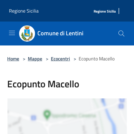
Salta al contenuto principale
|
Regione Sicilia
Regione Sicilia
Comune di Lentini
Home
>
Mappe
>
Ecocentri
>
Ecopunto Macello
Ecopunto Macello