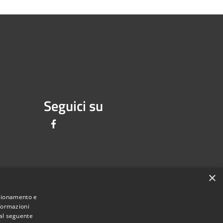
Seguici su
Facebook
×
Regione Sicilia
nzionamento e
nformazioni
 al seguente