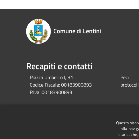
Comune di Lentini
Recapiti e contatti
Piazza Umberto I, 31
Pec:
Codice Fiscale:
00183900893
protocol
P.Iva:
00183900893
RSS
Accessibilità
Privacy
Cookie
Mappa de
Questo sito 
alla navig
statistiche