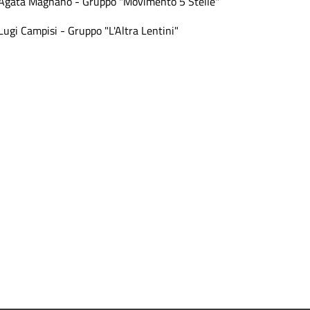
Agata Magnano - Gruppo "Movimento 5 Stelle"
Lugi Campisi - Gruppo "L'Altra Lentini"