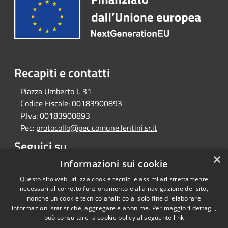
Recapiti e contatti
Piazza Umberto I, 31
Codice Fiscale:
00183900893
P.Iva:
00183900893
Pec:
protocollo@pec.comune.lentini.sr.it
Seguici su
×
Facebook
Informazioni sui cookie
Questo sito web utilizza cookie tecnici e assimilati strettamente
necessari al corretto funzionamento e alla navigazione del sito,
nonché un cookie tecnico analitico al solo fine di elaborare
informazioni statistiche, aggregate e anonime. Per maggiori dettagli,
RSS
Regione Sicilia
può consultare la cookie policy al seguente
link
Accessibilità